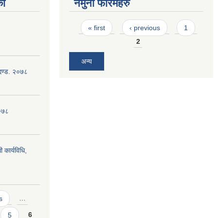
का
नमुना फारमहरु
Pages
« first
‹ previous
1
2
अन्य
ापदण्ड. २०७८
२०७८
 कार्यविधि,
s
…
5
6