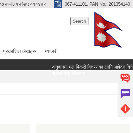
p कार्यालय कोडः८०१०४४२
067-411101, PAN No.: 201354140
Search form
Search
प्रकाशित लेखहरु
ग्यालरी
अनुदानमा मल बिक्री वितरणका लागि आवेदन दिने सम्ब
सूचना तथा समाचार