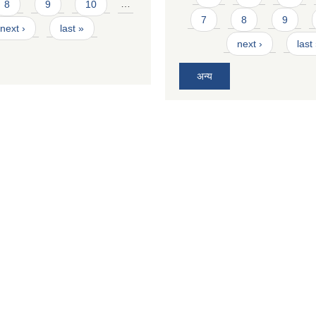
8
9
10
…
7
8
9
next ›
last »
next ›
last
अन्य