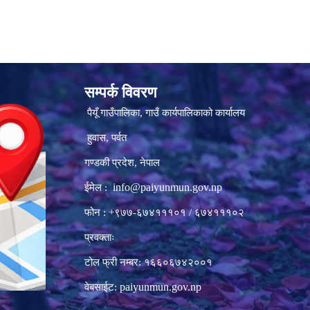
सम्पर्क विवरण
पैयूँ गाउँपालिका, गाउँ कार्यपालिकाको कार्यालय
हुवास, पर्वत
गण्डकी प्रदेश, नेपाल
info@paiyunmun.gov.np
ईमेल :
फोन : +९७७-६७४१११०१ / ६७४१११०२
प्रवक्ताः
टोल फ्री नम्बर: १६६०६७४२००१
paiyunmun.gov.np
वेबसाईट: