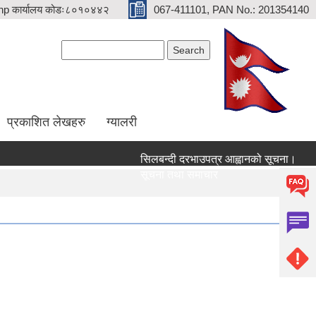
p कार्यालय कोडः८०१०४४२
067-411101, PAN No.: 201354140
Search form
Search
प्रकाशित लेखहरु
ग्यालरी
सिलबन्दी दरभाउपत्र आह्वानको सूचना।
सेवा 
सूचना तथा समाचार
सूचन