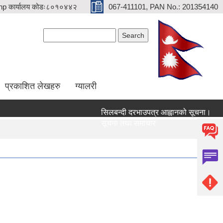
p कार्यालय कोडः८०१०४४२
067-411101, PAN No.: 201354140
Search form
Search
प्रकाशित लेखहरु
ग्यालरी
सिलबन्दी दरभाउपत्र आह्वानको सूचना।
सेवा
सूचना तथा समाचार
सूच