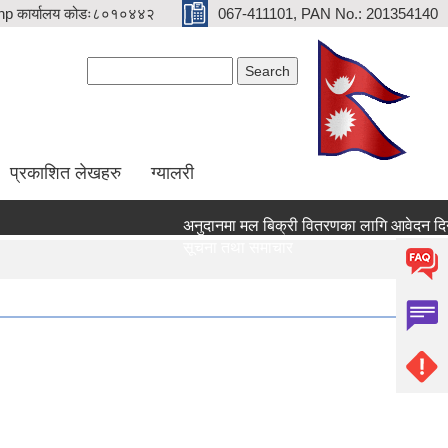
p कार्यालय कोडः८०१०४४२
067-411101, PAN No.: 201354140
Search form
Search
प्रकाशित लेखहरु
ग्यालरी
अनुदानमा मल बिक्री वितरणका लागि आवेदन दिने सम्बन
सूचना तथा समाचार