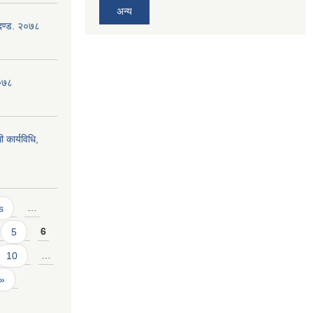
अन्य
ापदण्ड. २०७८
२०७८
 कार्यविधि,
s
…
5
6
10
…
 »