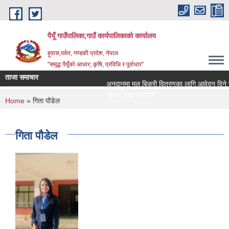
Skip to main content
पैयूँ गाउँपालिका,गाउँ कार्यपालिकाको कार्यालय
हुवास,पर्वत, गण्डकी प्रदेश, नेपाल
"समृद्ध पैयूँको आधार; कृषि, प्रविधि र पूर्वाधार"
ताजा समाचार
अनुदानमा मल बिक्री वितरणका लागि आवेदन दिने सम्बन
सूचना तथा समाचार
You are here
Home
» गिता पौडेल
गिता पौडेल