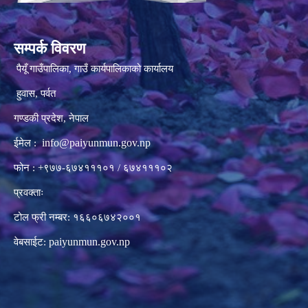
सम्पर्क विवरण
पैयूँ गाउँपालिका, गाउँ कार्यपालिकाको कार्यालय
हुवास, पर्वत
गण्डकी प्रदेश, नेपाल
info@paiyunmun.gov.np
ईमेल :
फोन : +९७७-६७४१११०१ / ६७४१११०२
प्रवक्ताः
टोल फ्री नम्बर: १६६०६७४२००१
paiyunmun.gov.np
वेबसाईट: